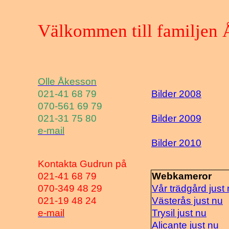
Välkommen till familjen
Olle Åkesson
021-41 68 79
Bilder 2008
070-561 69 79
021-31 75 80
Bilder 2009
e-mail
Bilder 2010
Kontakta Gudrun på
021-41 68 79
Webkameror
070-349 48 29
Vår trädgård just
021-19 48 24
Västerås just nu
e-mail
Trysil just nu
Alicante just nu