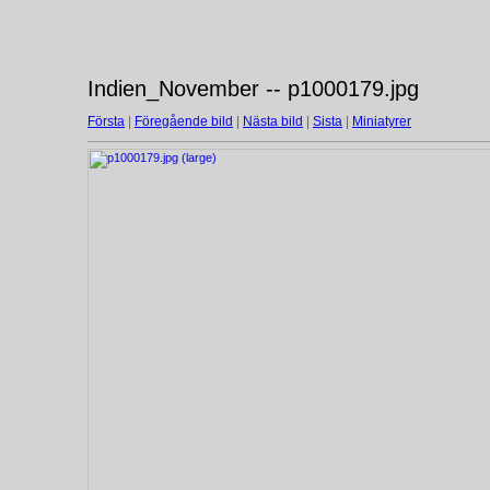
Indien_November -- p1000179.jpg
Första
|
Föregående bild
|
Nästa bild
|
Sista
|
Miniatyrer