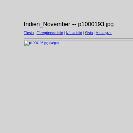
Indien_November -- p1000193.jpg
Första
|
Föregående bild
|
Nästa bild
|
Sista
|
Miniatyrer