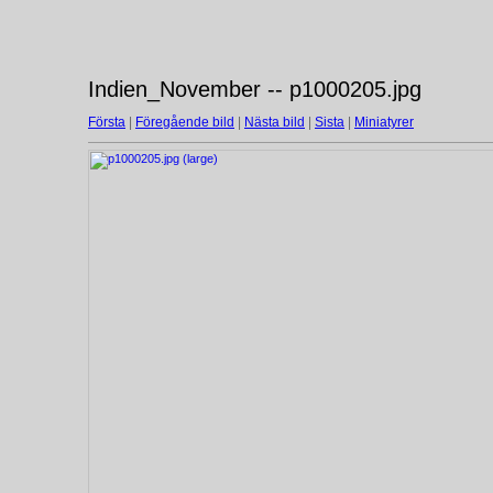
Indien_November -- p1000205.jpg
Första
|
Föregående bild
|
Nästa bild
|
Sista
|
Miniatyrer