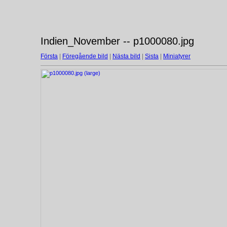
Indien_November -- p1000080.jpg
Första
|
Föregående bild
|
Nästa bild
|
Sista
|
Miniatyrer