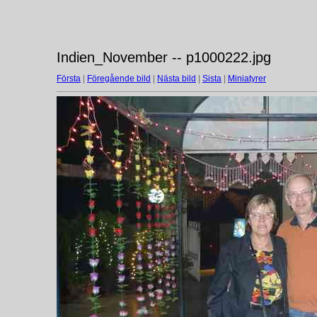
Indien_November -- p1000222.jpg
Första
|
Föregående bild
|
Nästa bild
|
Sista
|
Miniatyrer