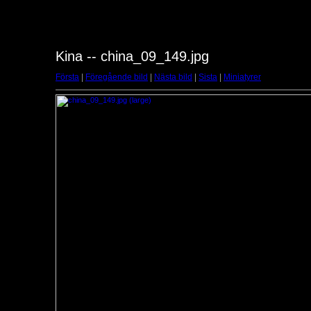
Kina -- china_09_149.jpg
Första
|
Föregående bild
|
Nästa bild
|
Sista
|
Miniatyrer