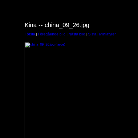
Kina -- china_09_26.jpg
Första
|
Föregående bild
|
Nästa bild
|
Sista
|
Miniatyrer