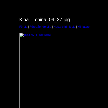
Kina -- china_09_37.jpg
Första
|
Föregående bild
|
Nästa bild
|
Sista
|
Miniatyrer