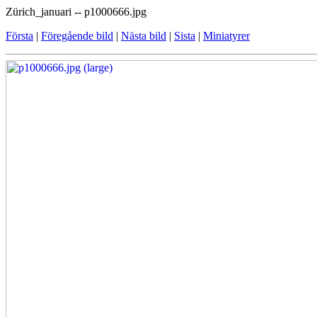
Zürich_januari -- p1000666.jpg
Första
|
Föregående bild
|
Nästa bild
|
Sista
|
Miniatyrer