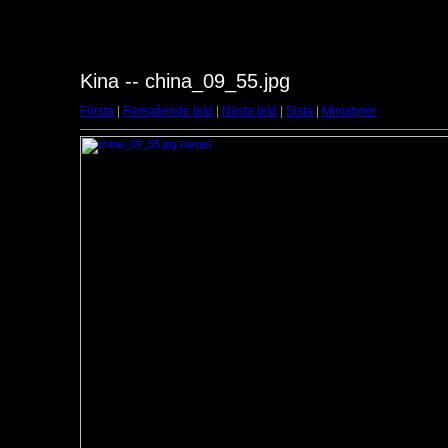
Kina -- china_09_55.jpg
Första
|
Föregående bild
|
Nästa bild
|
Sista
|
Miniatyrer