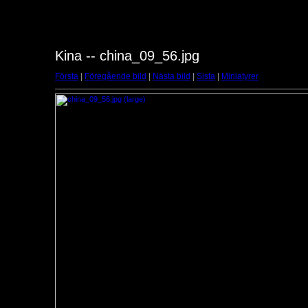
Kina -- china_09_56.jpg
Första
|
Föregående bild
|
Nästa bild
|
Sista
|
Miniatyrer