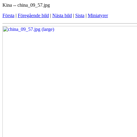
Kina -- china_09_57.jpg
Första
|
Föregående bild
|
Nästa bild
|
Sista
|
Miniatyrer