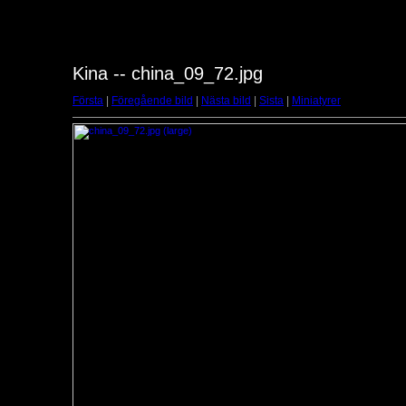
Kina -- china_09_72.jpg
Första
|
Föregående bild
|
Nästa bild
|
Sista
|
Miniatyrer