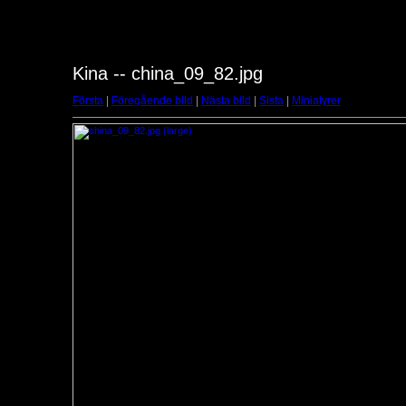
Kina -- china_09_82.jpg
Första
|
Föregående bild
|
Nästa bild
|
Sista
|
Miniatyrer