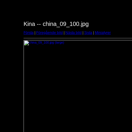
Kina -- china_09_100.jpg
Första
|
Föregående bild
|
Nästa bild
|
Sista
|
Miniatyrer