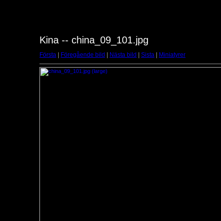
Kina -- china_09_101.jpg
Första
|
Föregående bild
|
Nästa bild
|
Sista
|
Miniatyrer